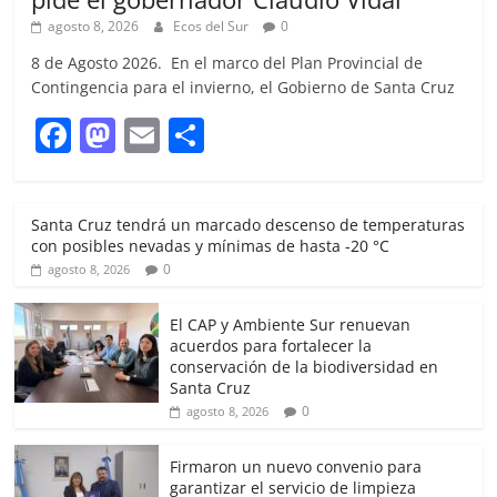
agosto 8, 2026
Ecos del Sur
0
8 de Agosto 2026. En el marco del Plan Provincial de
Contingencia para el invierno, el Gobierno de Santa Cruz
F
M
E
S
a
a
m
h
c
st
ai
ar
Santa Cruz tendrá un marcado descenso de temperaturas
e
o
l
e
con posibles nevadas y mínimas de hasta -20 °C
b
d
0
agosto 8, 2026
o
o
El CAP y Ambiente Sur renuevan
o
n
acuerdos para fortalecer la
conservación de la biodiversidad en
k
Santa Cruz
0
agosto 8, 2026
Firmaron un nuevo convenio para
garantizar el servicio de limpieza