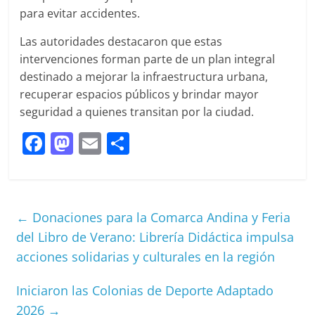
para evitar accidentes.
Las autoridades destacaron que estas
intervenciones forman parte de un plan integral
destinado a mejorar la infraestructura urbana,
recuperar espacios públicos y brindar mayor
seguridad a quienes transitan por la ciudad.
F
M
E
S
a
a
m
h
c
st
ai
ar
e
o
l
e
←
Donaciones para la Comarca Andina y Feria
b
d
del Libro de Verano: Librería Didáctica impulsa
o
o
acciones solidarias y culturales en la región
o
n
Iniciaron las Colonias de Deporte Adaptado
k
2026
→