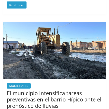
a
a
m
h
Read more
c
st
ai
ar
e
o
l
e
b
d
o
o
o
n
k
MUNICIPALES
El municipio intensifica tareas
preventivas en el barrio Hípico ante el
pronóstico de lluvias