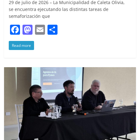
29 de julio de 2026 – La Municipalidad de Caleta Olivia,
se encuentra ejecutando las distintas tareas de
semaforización que
F
M
E
S
a
a
m
h
Read more
c
st
ai
ar
e
o
l
e
b
d
o
o
o
n
k