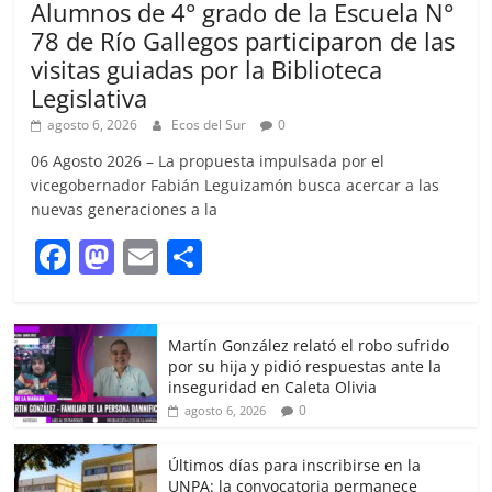
Alumnos de 4° grado de la Escuela N°
78 de Río Gallegos participaron de las
visitas guiadas por la Biblioteca
Legislativa
agosto 6, 2026
Ecos del Sur
0
06 Agosto 2026 – La propuesta impulsada por el
vicegobernador Fabián Leguizamón busca acercar a las
nuevas generaciones a la
F
M
E
S
a
a
m
h
c
st
ai
ar
Martín González relató el robo sufrido
e
o
l
e
por su hija y pidió respuestas ante la
b
d
inseguridad en Caleta Olivia
0
agosto 6, 2026
o
o
o
n
Últimos días para inscribirse en la
UNPA: la convocatoria permanece