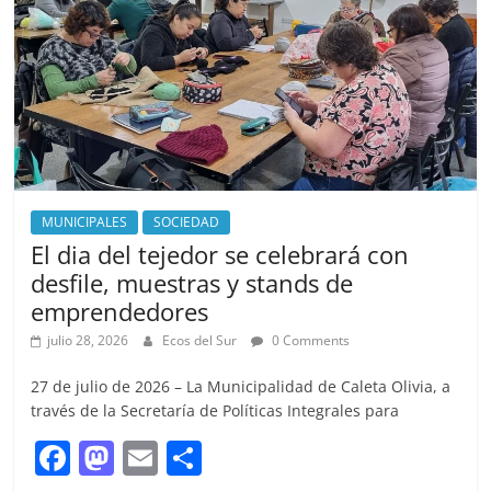
o
n
k
MUNICIPALES
SOCIEDAD
El dia del tejedor se celebrará con
desfile, muestras y stands de
emprendedores
julio 28, 2026
Ecos del Sur
0 Comments
27 de julio de 2026 – La Municipalidad de Caleta Olivia, a
través de la Secretaría de Políticas Integrales para
F
M
E
S