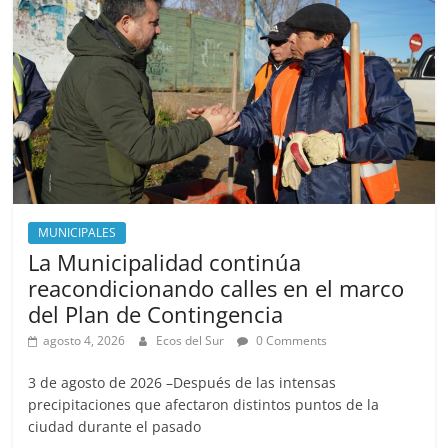
o
o
o
n
k
MUNICIPALES
La Municipalidad continúa
reacondicionando calles en el marco
del Plan de Contingencia
agosto 4, 2026
Ecos del Sur
0 Comments
3 de agosto de 2026 –Después de las intensas
precipitaciones que afectaron distintos puntos de la
ciudad durante el pasado