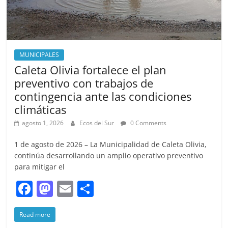
MUNICIPALES
Caleta Olivia fortalece el plan
preventivo con trabajos de
contingencia ante las condiciones
climáticas
agosto 1, 2026
Ecos del Sur
0 Comments
1 de agosto de 2026 – La Municipalidad de Caleta Olivia,
continúa desarrollando un amplio operativo preventivo
para mitigar el
F
M
E
S
a
a
m
h
Read more
c
st
ai
ar