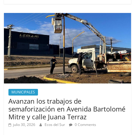
e
o
l
e
b
d
o
o
o
n
k
MUNICIPALES
Avanzan los trabajos de
semaforización en Avenida Bartolomé
Mitre y calle Juana Terraz
julio 30, 2026
Ecos del Sur
0 Comments