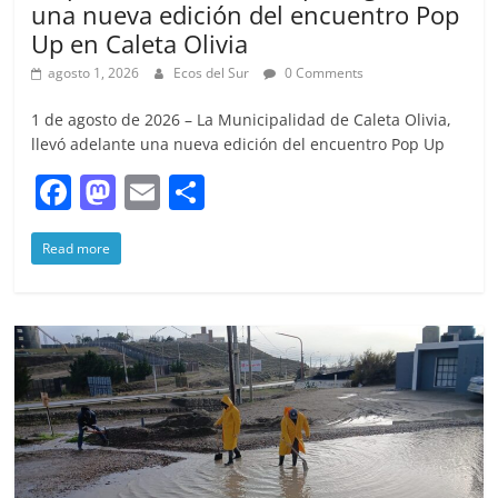
una nueva edición del encuentro Pop
Up en Caleta Olivia
agosto 1, 2026
Ecos del Sur
0 Comments
1 de agosto de 2026 – La Municipalidad de Caleta Olivia,
llevó adelante una nueva edición del encuentro Pop Up
F
M
E
S
a
a
m
h
Read more
c
st
ai
ar
e
o
l
e
b
d
o
o
o
n
k