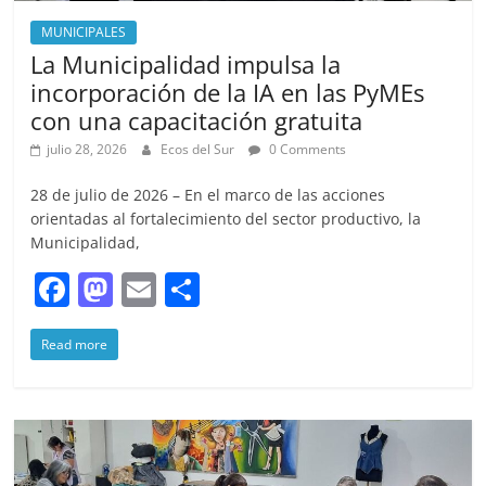
MUNICIPALES
La Municipalidad impulsa la
incorporación de la IA en las PyMEs
con una capacitación gratuita
julio 28, 2026
Ecos del Sur
0 Comments
28 de julio de 2026 – En el marco de las acciones
orientadas al fortalecimiento del sector productivo, la
Municipalidad,
F
M
E
S
a
a
m
h
Read more
c
st
ai
ar
e
o
l
e
b
d
o
o