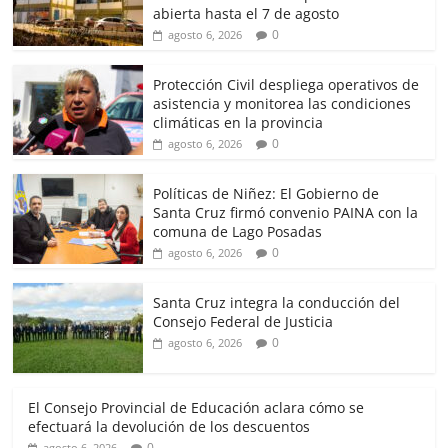
k
abierta hasta el 7 de agosto
0
agosto 6, 2026
Protección Civil despliega operativos de
asistencia y monitorea las condiciones
climáticas en la provincia
0
agosto 6, 2026
Políticas de Niñez: El Gobierno de
Santa Cruz firmó convenio PAINA con la
comuna de Lago Posadas
0
agosto 6, 2026
Santa Cruz integra la conducción del
Consejo Federal de Justicia
0
agosto 6, 2026
El Consejo Provincial de Educación aclara cómo se
efectuará la devolución de los descuentos
0
agosto 6, 2026