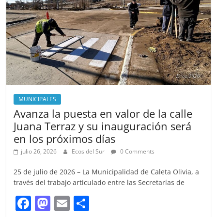
o
n
k
MUNICIPALES
Avanza la puesta en valor de la calle
Juana Terraz y su inauguración será
en los próximos días
julio 26, 2026
Ecos del Sur
0 Comments
25 de julio de 2026 – La Municipalidad de Caleta Olivia, a
través del trabajo articulado entre las Secretarías de
F
M
E
S