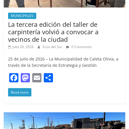
MUNICIPALES
La tercera edición del taller de
carpintería volvió a convocar a
vecinos de la ciudad
julio 26, 2026
Ecos del Sur
0 Comments
25 de julio de 2026 – La Municipalidad de Caleta Olivia, a
través de la Secretaría de Estrategia y Gestión
F
M
E
S
a
a
m
h
Read more
c
st
ai
ar
e
o
l
e
b
d
o
o