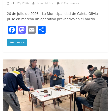
julio 26, 2026
Ecos del Sur
0 Comments
26 de julio de 2026 – La Municipalidad de Caleta Olivia
puso en marcha un operativo preventivo en el barrio
F
M
E
S
a
a
m
h
Read more
c
st
ai
ar
e
o
l
e
b
d
o
o
o
n
k