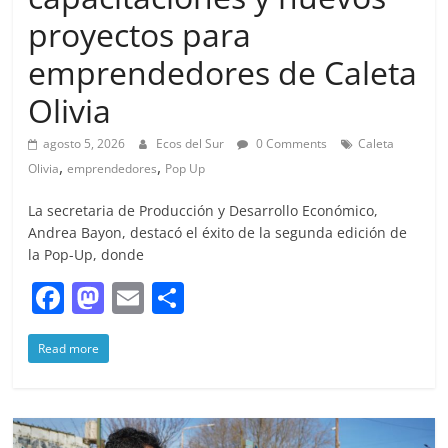
proyectos para
emprendedores de Caleta
Olivia
agosto 5, 2026
Ecos del Sur
0 Comments
Caleta
,
,
Olivia
emprendedores
Pop Up
La secretaria de Producción y Desarrollo Económico,
Andrea Bayon, destacó el éxito de la segunda edición de
la Pop-Up, donde
F
M
E
S
a
a
m
h
Read more
c
st
ai
ar
e
o
l
e
b
d