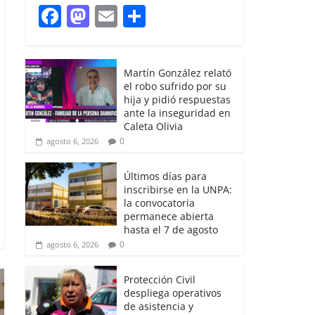
F
M
E
S
a
a
m
h
c
st
ai
ar
Martín González relató
e
o
l
e
el robo sufrido por su
b
d
hija y pidió respuestas
ante la inseguridad en
o
o
Caleta Olivia
0
agosto 6, 2026
o
n
k
Últimos días para
inscribirse en la UNPA:
la convocatoria
permanece abierta
hasta el 7 de agosto
0
agosto 6, 2026
Protección Civil
despliega operativos
de asistencia y