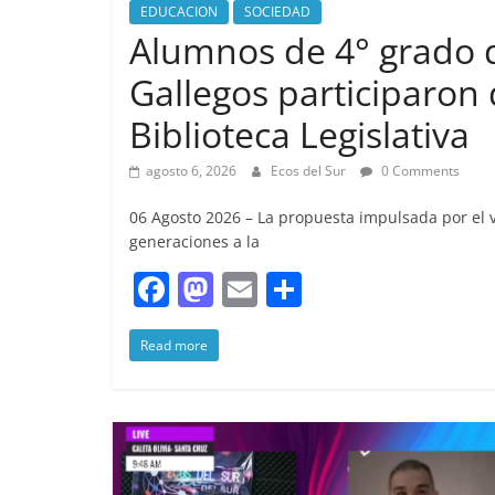
EDUCACION
SOCIEDAD
Alumnos de 4° grado d
Gallegos participaron d
Biblioteca Legislativa
agosto 6, 2026
Ecos del Sur
0 Comments
06 Agosto 2026 – La propuesta impulsada por el
generaciones a la
F
M
E
S
a
a
m
h
Read more
c
st
ai
ar
e
o
l
e
b
d
o
o