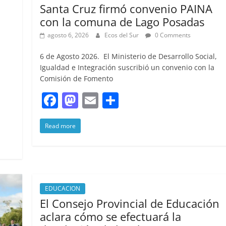
Santa Cruz firmó convenio PAINA
con la comuna de Lago Posadas
agosto 6, 2026
Ecos del Sur
0 Comments
6 de Agosto 2026. El Ministerio de Desarrollo Social,
Igualdad e Integración suscribió un convenio con la
Comisión de Fomento
F
M
E
S
a
a
m
h
Read more
c
st
ai
ar
e
o
l
e
b
d
o
o
EDUCACION
o
n
El Consejo Provincial de Educación
k
aclara cómo se efectuará la