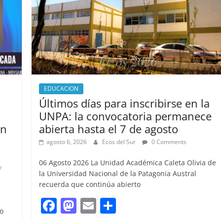
EDUCACION
Últimos días para inscribirse en la
UNPA: la convocatoria permanece
en
abierta hasta el 7 de agosto
agosto 6, 2026
Ecos del Sur
0 Comments
06 Agosto 2026 La Unidad Académica Caleta Olivia de
y
la Universidad Nacional de la Patagonia Austral
recuerda que continúa abierto
F
M
E
S
vo