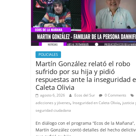
o
n
k
POLICIALES
Martín González relató el robo
sufrido por su hija y pidió
respuestas ante la inseguridad 
Caleta Olivia
agosto 6, 2026
Ecos del Sur
0 Comments
,
,
adicciones y jóvenes
Inseguridad en Caleta Olivia
justicia 
seguridad ciudadana
En diálogo con el programa “Ecos de la Mañana”,
Martín González contó detalles del hecho delicti