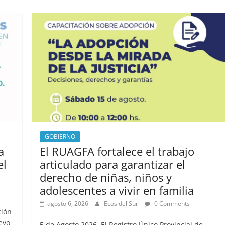
GOBIERNO
a
El RUAGFA fortalece el trabajo
el
articulado para garantizar el
derecho de niñas, niños y
adolescentes a vivir en familia
agosto 6, 2026
Ecos del Sur
0 Comments
ción
evo
5 de Agosto,2026. El Registro Único Provincial de