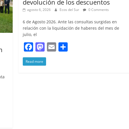
devolución de los descuentos
agosto 6, 2026
Ecos del Sur
0 Comments
6 de Agosto 2026. Ante las consultas surgidas en
relación con la liquidación de haberes del mes de
julio, el
F
M
E
S
n
a
a
m
h
Read more
c
st
ai
ar
e
o
l
e
nta
b
d
o
o
o
n
k