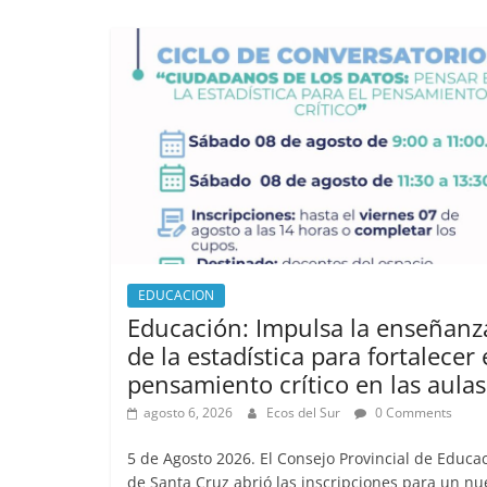
e
o
l
e
b
d
o
o
o
n
k
EDUCACION
Educación: Impulsa la enseñanz
de la estadística para fortalecer 
pensamiento crítico en las aulas
agosto 6, 2026
Ecos del Sur
0 Comments
5 de Agosto 2026. El Consejo Provincial de Educa
de Santa Cruz abrió las inscripciones para un nu