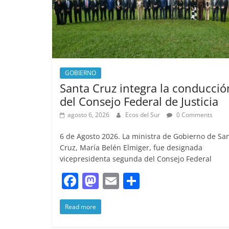
k
GOBIERNO
Santa Cruz integra la conducció
del Consejo Federal de Justicia
agosto 6, 2026
Ecos del Sur
0 Comments
6 de Agosto 2026. La ministra de Gobierno de Sa
Cruz, María Belén Elmiger, fue designada
vicepresidenta segunda del Consejo Federal
F
M
E
S
a
a
m
h
Read more
c
st
ai
ar