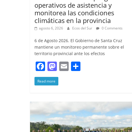
operativos de asistencia y
monitorea las condiciones
climáticas en la provincia
agosto 6, 2026
Ecos del Sur
0 Comments
6 de Agosto 2026. El Gobierno de Santa Cruz
mantiene un monitoreo permanente sobre el
territorio provincial ante los efectos
F
M
E
S
a
a
m
h
Read more
c
st
ai
ar
e
o
l
e
b
d
o
o
o
n