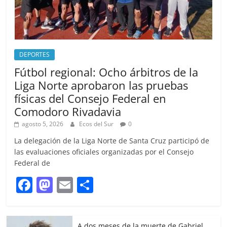
DEPORTES
Fútbol regional: Ocho árbitros de la
Liga Norte aprobaron las pruebas
físicas del Consejo Federal en
Comodoro Rivadavia
agosto 5, 2026
Ecos del Sur
0
La delegación de la Liga Norte de Santa Cruz participó de
las evaluaciones oficiales organizadas por el Consejo
Federal de
F
M
E
S
a
a
m
h
c
st
ai
ar
A dos meses de la muerte de Gabriel