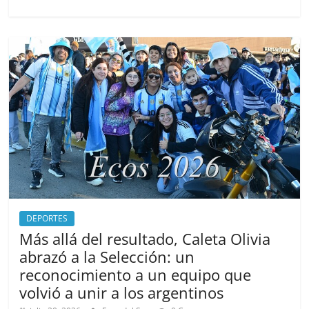
e
o
l
e
b
d
o
o
o
n
k
DEPORTES
Más allá del resultado, Caleta Olivia
abrazó a la Selección: un
reconocimiento a un equipo que
volvió a unir a los argentinos