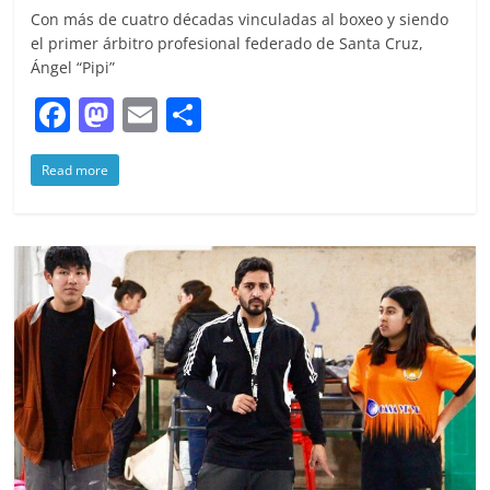
Con más de cuatro décadas vinculadas al boxeo y siendo
el primer árbitro profesional federado de Santa Cruz,
Ángel “Pipi”
F
M
E
S
a
a
m
h
Read more
c
st
ai
ar
e
o
l
e
b
d
o
o
o
n
k