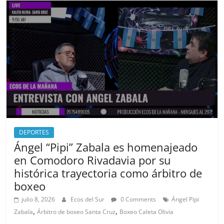
b
d
o
o
o
n
k
DEPORTES
Ángel “Pipi” Zabala es homenajeado
en Comodoro Rivadavia por su
histórica trayectoria como árbitro de
boxeo
julio 8, 2026
Ecos del Sur
0 Comments
Ángel Pipi
,
,
Zabala
Árbitro de boxeo Santa Cruz
Boxeo Caleta Olivia