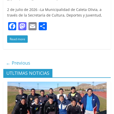
2 de julio de 2026 –La Municipalidad de Caleta Olivia, a
través de la Secretaría de Cultura, Deportes y Juventud,
F
M
E
S
a
a
m
h
Read more
c
st
ai
ar
e
o
l
e
b
d
← Previous
o
o
o
n
UTLTIMAS NOTICIAS
k