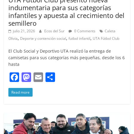
indumentaria para sus categorías
infantiles y apuesta al crecimiento del
semillero
julio 21, 2026
Ecos del Sur
0 Comments
Caleta
,
,
,
Olivia
Deporte y contención social
futbol infantil
UTA Fútbol Club
El Club Social y Deportivo UTA realizó la entrega de
camisetas para sus categorías más pequeñas, desde los 6
hasta
F
M
E
S
a
a
m
h
Read more
c
st
ai
ar
e
o
l
e
b
d
o
o