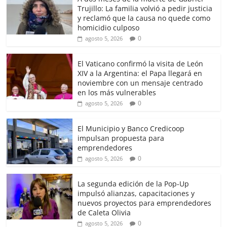
e
o
l
e
Trujillo: La familia volvió a pedir justicia
b
d
y reclamó que la causa no quede como
homicidio culposo
o
o
0
agosto 5, 2026
o
n
El Vaticano confirmó la visita de León
k
XIV a la Argentina: el Papa llegará en
noviembre con un mensaje centrado
en los más vulnerables
0
agosto 5, 2026
El Municipio y Banco Credicoop
impulsan propuesta para
emprendedores
0
agosto 5, 2026
La segunda edición de la Pop-Up
impulsó alianzas, capacitaciones y
nuevos proyectos para emprendedores
de Caleta Olivia
0
agosto 5, 2026