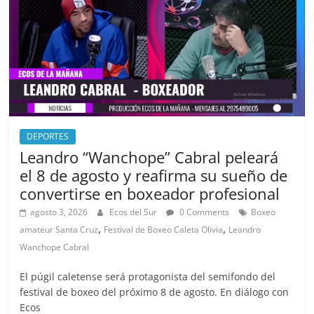
o
n
k
DEPORTES
Leandro “Wanchope” Cabral peleará
el 8 de agosto y reafirma su sueño de
convertirse en boxeador profesional
agosto 3, 2026
Ecos del Sur
0 Comments
Boxeo
,
,
amateur Santa Cruz
Festival de Boxeo Caleta Olivia
Leandro
Wanchope Cabral
El púgil caletense será protagonista del semifondo del
festival de boxeo del próximo 8 de agosto. En diálogo con
Ecos