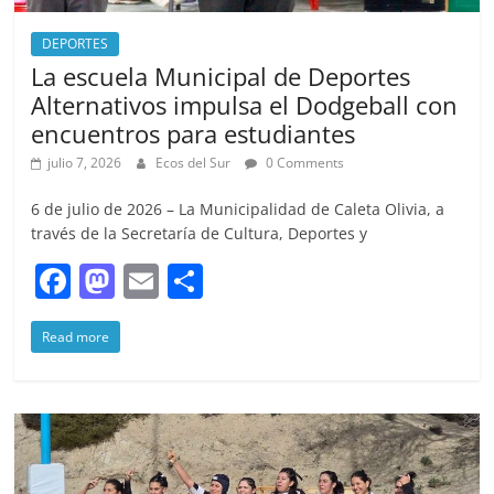
DEPORTES
La escuela Municipal de Deportes
Alternativos impulsa el Dodgeball con
encuentros para estudiantes
julio 7, 2026
Ecos del Sur
0 Comments
6 de julio de 2026 – La Municipalidad de Caleta Olivia, a
través de la Secretaría de Cultura, Deportes y
F
M
E
S
a
a
m
h
Read more
c
st
ai
ar
e
o
l
e
b
d
o
o
o
n