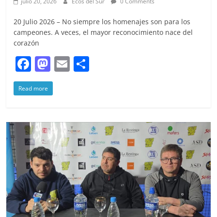
julio 20, 2026
Ecos del Sur
0 Comments
20 Julio 2026 – No siempre los homenajes son para los
campeones. A veces, el mayor reconocimiento nace del
corazón
F
M
E
S
a
a
m
h
Read more
c
st
ai
ar
e
o
l
e
b
d
o
o
o
n
k