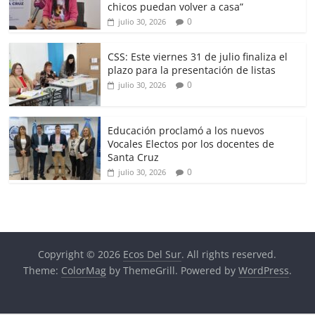
chicos puedan volver a casa”
0
julio 30, 2026
CSS: Este viernes 31 de julio finaliza el
plazo para la presentación de listas
0
julio 30, 2026
Educación proclamó a los nuevos
Vocales Electos por los docentes de
Santa Cruz
0
julio 30, 2026
Copyright © 2026
Ecos Del Sur
. All rights reserved.
Theme:
ColorMag
by ThemeGrill. Powered by
WordPress
.