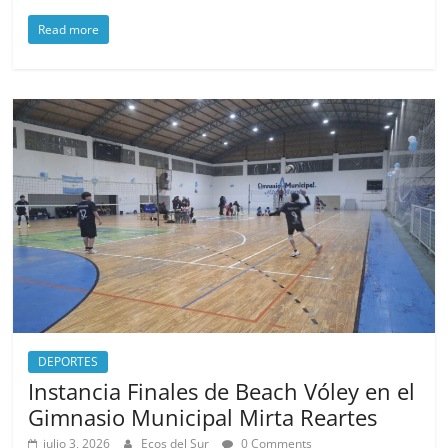
a
a
m
h
Read more
c
st
ai
ar
e
o
l
e
b
d
o
o
o
n
k
DEPORTES
Instancia Finales de Beach Vóley en el
Gimnasio Municipal Mirta Reartes
julio 3, 2026
Ecos del Sur
0 Comments