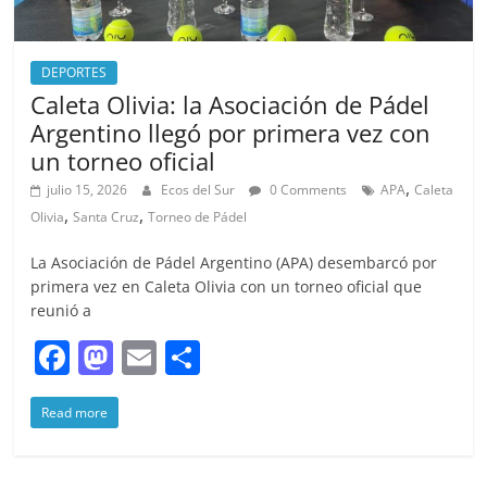
DEPORTES
Caleta Olivia: la Asociación de Pádel
Argentino llegó por primera vez con
un torneo oficial
,
julio 15, 2026
Ecos del Sur
0 Comments
APA
Caleta
,
,
Olivia
Santa Cruz
Torneo de Pádel
La Asociación de Pádel Argentino (APA) desembarcó por
primera vez en Caleta Olivia con un torneo oficial que
reunió a
F
M
E
S
a
a
m
h
Read more
c
st
ai
ar
e
o
l
e