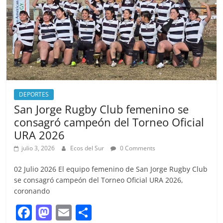
k
DEPORTES
San Jorge Rugby Club femenino se
consagró campeón del Torneo Oficial
URA 2026
julio 3, 2026
Ecos del Sur
0 Comments
02 Julio 2026 El equipo femenino de San Jorge Rugby Club
se consagró campeón del Torneo Oficial URA 2026,
coronando
F
M
E
S