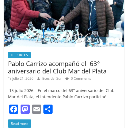
o
n
k
DEPORTES
Pablo Carrizo acompañó el 63°
aniversario del Club Mar del Plata
julio 21, 2026
Ecos del Sur
0 Comments
15 julio 2026 – En el marco del 63° aniversario del Club
Mar del Plata, el intendente Pablo Carrizo participó
F
M
E
S
a
a
m
h
Read more
c
st
ai
ar