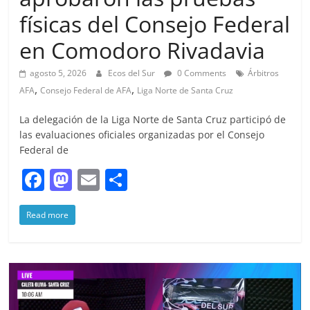
físicas del Consejo Federal
en Comodoro Rivadavia
agosto 5, 2026
Ecos del Sur
0 Comments
Árbitros
,
,
AFA
Consejo Federal de AFA
Liga Norte de Santa Cruz
La delegación de la Liga Norte de Santa Cruz participó de
las evaluaciones oficiales organizadas por el Consejo
Federal de
F
M
E
S
a
a
m
h
Read more
c
st
ai
ar
e
o
l
e
b
d
o
o