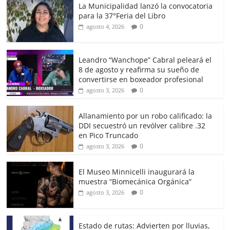
La Municipalidad lanzó la convocatoria
para la 37°Feria del Libro
0
agosto 4, 2026
Leandro “Wanchope” Cabral peleará el
8 de agosto y reafirma su sueño de
convertirse en boxeador profesional
0
agosto 3, 2026
Allanamiento por un robo calificado: la
DDI secuestró un revólver calibre .32
en Pico Truncado
0
agosto 3, 2026
El Museo Minnicelli inaugurará la
muestra “Biomecánica Orgánica”
0
agosto 3, 2026
Estado de rutas: Advierten por lluvias,