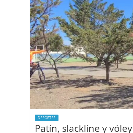
DEPORTES
Patín, slackline y vóle