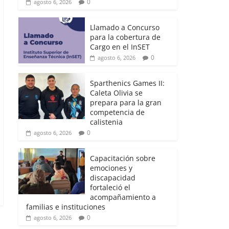
0
agosto 6, 2026
Llamado a Concurso
para la cobertura de
Cargo en el InSET
0
agosto 6, 2026
Sparthenics Games II:
Caleta Olivia se
prepara para la gran
competencia de
calistenia
0
agosto 6, 2026
Capacitación sobre
emociones y
discapacidad
fortaleció el
acompañamiento a
familias e instituciones
0
agosto 6, 2026