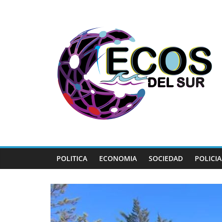
Skip
to
content
Ecos
Del
Sur
Multimedio
POLITICA
ECONOMIA
SOCIEDAD
POLICIA
Online