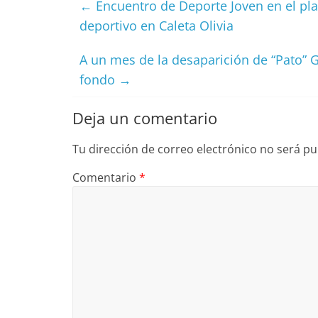
←
Encuentro de Deporte Joven en el pla
b
d
deportivo en Caleta Olivia
o
o
A un mes de la desaparición de “Pato” Ga
o
n
fondo
→
k
Deja un comentario
Tu dirección de correo electrónico no será pu
Comentario
*