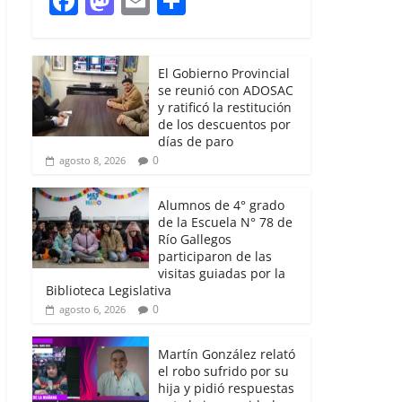
F
M
E
S
a
a
m
h
c
st
ai
ar
El Gobierno Provincial
e
o
l
e
se reunió con ADOSAC
b
d
y ratificó la restitución
de los descuentos por
o
o
días de paro
0
agosto 8, 2026
o
n
k
Alumnos de 4° grado
de la Escuela N° 78 de
Río Gallegos
participaron de las
visitas guiadas por la
Biblioteca Legislativa
0
agosto 6, 2026
Martín González relató
el robo sufrido por su
hija y pidió respuestas