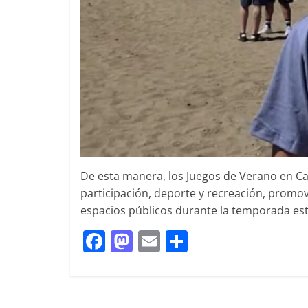
De esta manera, los Juegos de Verano en C
participación, deporte y recreación, promo
espacios públicos durante la temporada esti
F
M
E
S
a
a
m
h
c
st
ai
ar
e
o
l
e