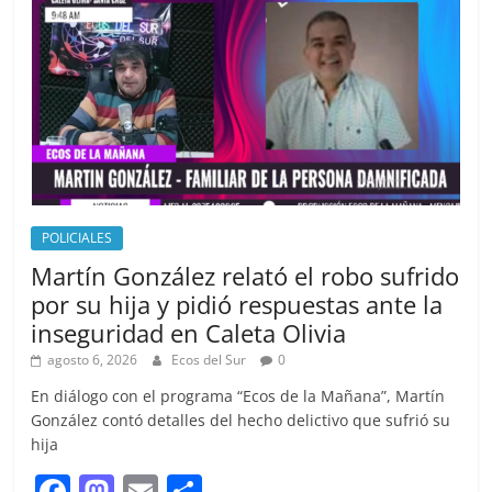
o
n
k
POLICIALES
Martín González relató el robo sufrido
por su hija y pidió respuestas ante la
inseguridad en Caleta Olivia
agosto 6, 2026
Ecos del Sur
0
En diálogo con el programa “Ecos de la Mañana”, Martín
González contó detalles del hecho delictivo que sufrió su
hija
F
M
E
S