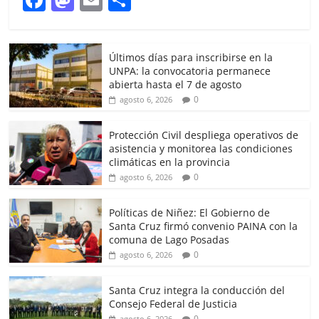
a
a
m
h
c
st
ai
ar
Últimos días para inscribirse en la
e
o
l
e
UNPA: la convocatoria permanece
b
d
abierta hasta el 7 de agosto
0
agosto 6, 2026
o
o
o
n
Protección Civil despliega operativos de
asistencia y monitorea las condiciones
k
climáticas en la provincia
0
agosto 6, 2026
Políticas de Niñez: El Gobierno de
Santa Cruz firmó convenio PAINA con la
comuna de Lago Posadas
0
agosto 6, 2026
Santa Cruz integra la conducción del
Consejo Federal de Justicia
0
agosto 6, 2026