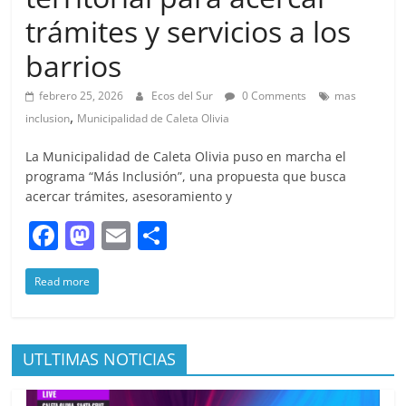
trámites y servicios a los
barrios
febrero 25, 2026
Ecos del Sur
0 Comments
mas
,
inclusion
Municipalidad de Caleta Olivia
La Municipalidad de Caleta Olivia puso en marcha el
programa “Más Inclusión”, una propuesta que busca
acercar trámites, asesoramiento y
F
M
E
S
a
a
m
h
Read more
c
st
ai
ar
e
o
l
e
b
d
UTLTIMAS NOTICIAS
o
o